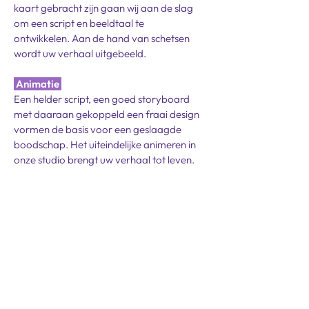
kaart gebracht zijn gaan wij aan de slag
om een script en beeldtaal te
ontwikkelen.
Aan de hand van schetsen
wordt uw verhaal uitgebeeld.
Animatie
Een helder script, een goed storyboard
met daaraan gekoppeld een fraai design
vormen de basis voor een geslaagde
boodschap. Het uiteindelijke animeren in
onze studio brengt uw verhaal tot leven.
Met ons werken of
samenwerken?
Verbeeld.info
contact@verbeeld.info